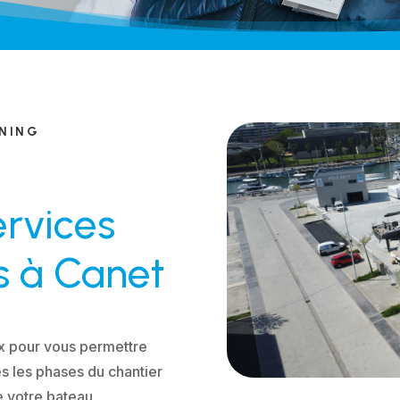
ONING
rvices
s à Canet
x pour vous permettre
es les phases du chantier
e votre bateau.