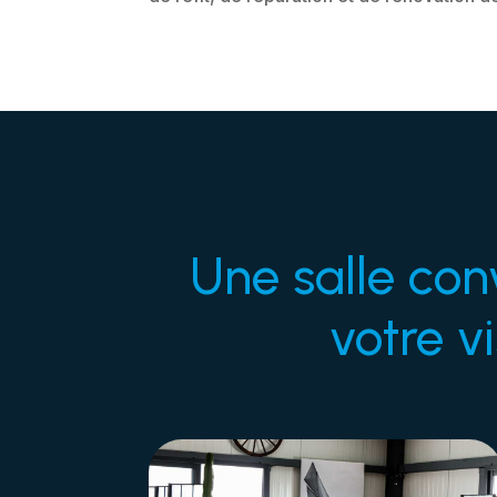
Une salle conv
votre v