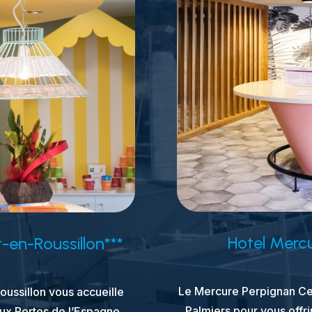
Hotel Mercu
t-en-Roussillon***
Le Mercure Perpignan Cen
oussillon vous accueille
Palmiers pour vous offri
ux Portes de l’Espagne.