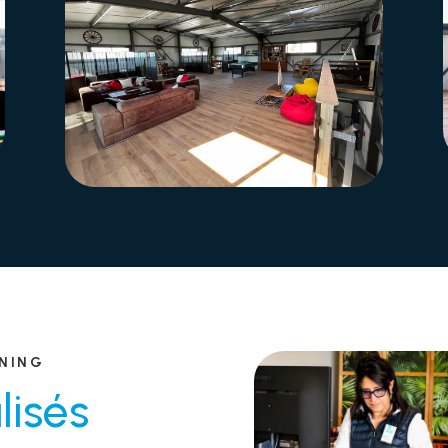
ONING
lisés