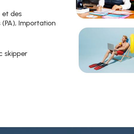
 et des
 (PA), Importation
 skipper