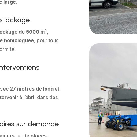
e large
.
 stockage
tockage de 5000 m²
,
ge homologuée
, pour tous
ormité.
interventions
avec
27 mètres de long
et
tervenir à l’abri, dans des
.
aires sur demande
ainers
, et de
places