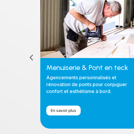
Menuiserie & Pont en teck
Agencements personnalisés et
rénovation de ponts pour conjuguer
 inox et
confort et esthétisme à bord.
 structure de
En savoir plus