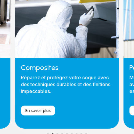
Composites
P
Réparez et protégez votre coque avec
M
des techniques durables et des finitions
a
impeccables.
es
En savoir plus